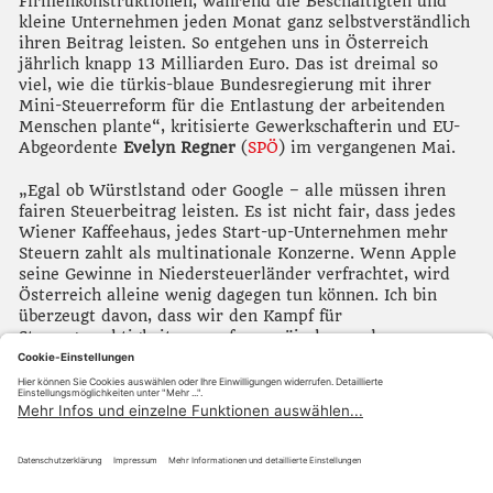
Firmenkonstruktionen, während die Beschäftigten und
kleine Unternehmen jeden Monat ganz selbstverständlich
ihren Beitrag leisten. So entgehen uns in Österreich
jährlich knapp 13 Milliarden Euro. Das ist dreimal so
viel, wie die türkis-blaue Bundesregierung mit ihrer
Mini-Steuerreform für die Entlastung der arbeitenden
Menschen plante“, kritisierte Gewerkschafterin und EU-
Abgeordente
Evelyn Regner
(
SPÖ
) im vergangenen Mai.
„Egal ob Würstlstand oder Google – alle müssen ihren
fairen Steuerbeitrag leisten. Es ist nicht fair, dass jedes
Wiener Kaffeehaus, jedes Start-up-Unternehmen mehr
Steuern zahlt als multinationale Konzerne. Wenn Apple
seine Gewinne in Niedersteuerländer verfrachtet, wird
Österreich alleine wenig dagegen tun können. Ich bin
überzeugt davon, dass wir den Kampf für
Steuergerechtigkeit nur auf europäischer und
internationaler Ebene gewinnen können.“
>>
Mehr Infos auf evelyn.regner.at
Zurück