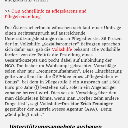
Pflegekarenz/-teilzeit.
>>
ÖGB-Schnellinfo zu Pflegekarenz und
Pflegefreistellung
Die ÖsterreicherInnen wünschen sich laut einer Umfrage
einen Rechtsanspruch auf ausreichende
Unterstützungsleistungen durch Pflegedienste. 86 Prozent
der im Volkshilfe-„Sozialbarometer“ Befragten sprachen
sich dafür aus, gab die
Volkshilfe
bekannt. Die Volkshilfe
fordert von der Politik die Erstellung eines
Gesamtkonzepts und pocht dabei auf Einbindung der
NGO. Die bisher im Wahlkampf gebrachten Vorschläge
seien eher nur „Momentaufnahmen“. Diese Einschätzung
gelte vor allem für die ÖVP-Idee eines „Pflege-daheim-
Bonus“, bei dem in Pflegestufe 3 ein Anspruch auf 1.500
Euro pro Jahr (!) bestehen soll, sofern ein Angehöriger
zuhause betreut wird. Dies sei ein Vorschlag, über den
man diskutieren könne, wenn man „vorher zehn andere
Dinge löst“, sagt Volkshilfe-Direktor
Erich Fenninger
gegenüber der Austria Presse Agentur (APA). Denn:
„Geld pflegt nicht.“
Unterstützungsangebote ausbauen