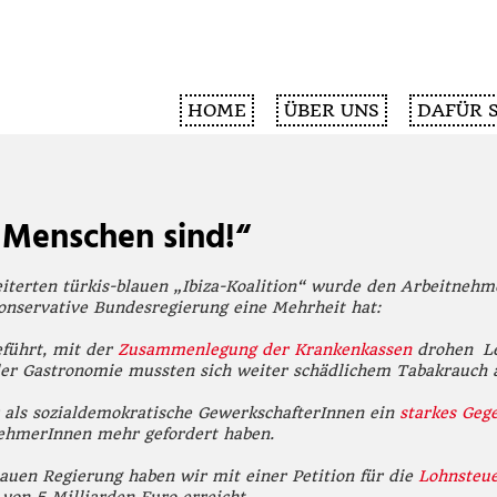
HOME
ÜBER UNS
DAFÜR 
 Menschen sind!“
eiterten türkis-blauen „Ibiza-Koalition“ wurde den Arbeitnehm
onservative Bundesregierung eine Mehrheit hat:
führt, mit der
Zusammenlegung der Krankenkassen
drohen Le
 der Gastronomie mussten sich weiter schädlichem Tabakrauch 
 als sozialdemokratische GewerkschafterInnen ein
starkes Geg
nehmerInnen mehr gefordert haben.
lauen Regierung haben wir mit einer Petition für die
Lohnsteu