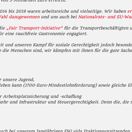
von 5 Milliarden Euro erreicht.
2014 bis 2019 waren arbeitsreiche und vielseitige. Wir haben
er
ahl dazugewonnen
und uns auch bei
Nationalrats- und EU-Wa
die
„Fair Transport-Initiative“
für die Transportbeschäftigten u
ür eine rauchfreie Gastronomie engagiert.
eit und unseren Kampf für soziale Gerechtigkeit jedoch besond
o die Menschen sind, wir kämpfen mit ihnen für die gute Sache 
r unsere Jugend,
 leben kann (1700-Euro-Mindestlohnforderung) sowie gleiche 
r Arbeitsplatzsicherung und -schaffung
rkehr und Infrastruktur und Steuergerechtigkeit. Denn die, die
uch bei unserem langjährigen FSG vida Fraktionsvorsitzenden W