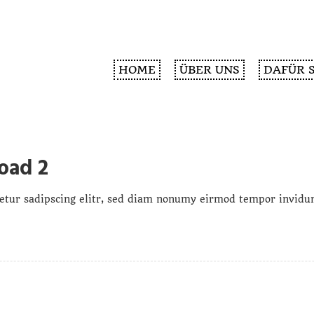
HOME
ÜBER UNS
DAFÜR 
oad 2
etur sadipscing elitr, sed diam nonumy eirmod tempor invidun